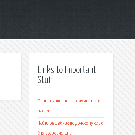
Links to Important
Stuff
Мини сочинение на тему что такое
идеал
Найти решебник по донскому краю
6 класс веряскина