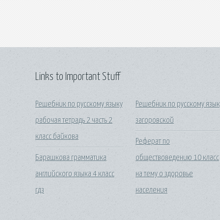
Links to Important Stuff
Решебник по русскому языку
Решебник по русскому язык
рабочая тетрадь 2 часть 2
загоровской
класс байкова
Реферат по
Барашкова грамматика
обществоведению 10 класс
английского языка 4 класс
на тему о здоровье
гдз
населения