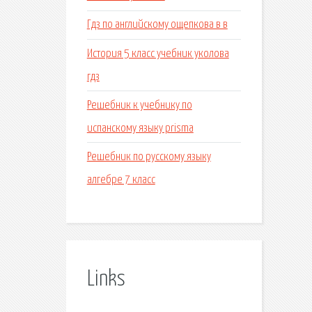
Гдз по английскому ощепкова в в
История 5 класс учебник уколова
гдз
Решебник к учебнику по
испанскому языку prisma
Решебник по русскому языку
алгебре 7 класс
Links