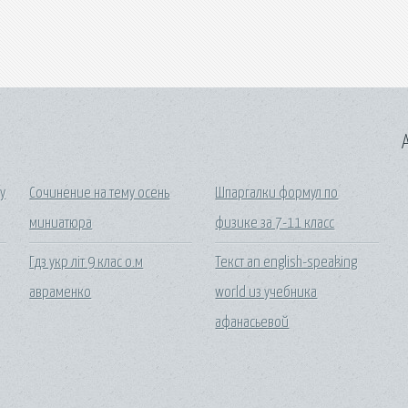
A
у
Сочинение на тему осень
Шпаргалки формул по
миниатюра
физике за 7-11 класс
Гдз укр літ 9 клас о.м
Текст an english-speaking
авраменко
world из учебника
афанасьевой