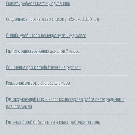
Скачать реферат на тему одуванчик
Социальное партнерство список учебники 2010 год
Онлайн учебник по немецкому языку 9 класс
Гдз по обществознанию данилов 7 класс
Сочинение про pamela travers на русском
Решебник алгебра 8 класс алимова
Гдз окружающий мир 2 класс комиссарова рабочая тетрадь наша
планета земля
Гдз английский биболетова 9 класс рабочая тетрадь