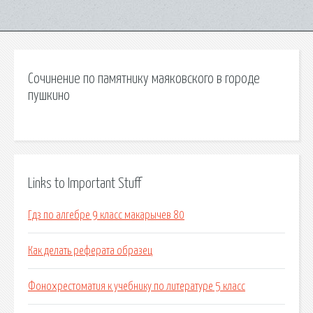
Сочинение по памятнику маяковского в городе
пушкино
Links to Important Stuff
Гдз по алгебре 9 класс макарычев 80
Как делать реферата образец
Фонохрестоматия к учебнику по литературе 5 класс