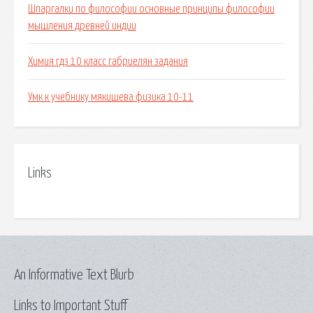
Шпаргалки по философии основные принципы философии
мышления древней индии
Химия гдз 10 класс габриелян задания
Умк к учебнику мякишева физика 10-11
Links
An Informative Text Blurb
Links to Important Stuff