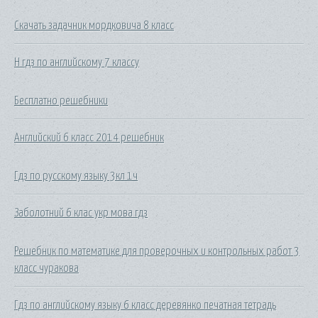
Скачать задачник мордковича 8 класс
H гдз по английскому 7 классу
Бесплатно решебники
Английский 6 класс 2014 решебник
Гдз по русскому языку 3кл 1ч
Заболотний 6 клас укр мова гдз
Решебник по математике для проверочных и контрольных работ 3
класс чуракова
Гдз по английскому языку 6 класс деревянко печатная тетрадь