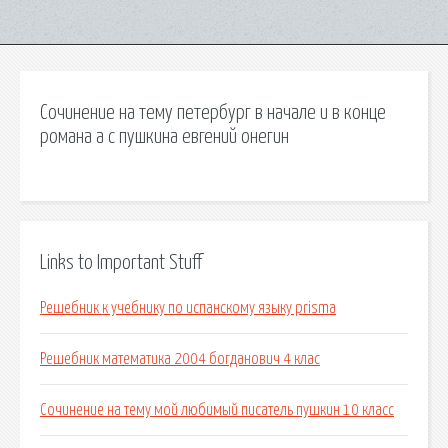
Сочинение на тему петербург в начале и в конце
романа а с пушкина евгений онегин
Links to Important Stuff
Решебник к учебнику по испанскому языку prisma
Решебник математика 2004 богданович 4 клас
Сочинение на тему мой любимый писатель пушкин 10 класс