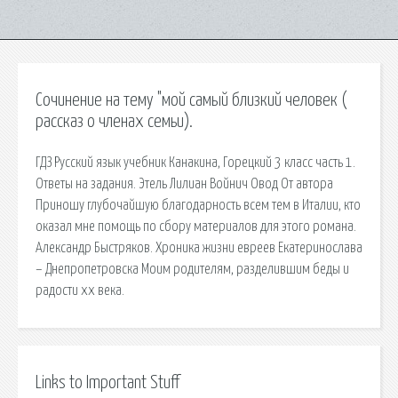
Сочинение на тему "мой самый близкий человек (
рассказ о членах семьи).
ГДЗ Русский язык учебник Канакина, Горецкий 3 класс часть 1.
Ответы на задания. Этель Лилиан Войнич Овод От автора
Приношу глубочайшую благодарность всем тем в Италии, кто
оказал мне помощь по сбору материалов для этого романа.
Александр Быстряков. Хроника жизни евреев Екатеринослава
– Днепропетровска Моим родителям, разделившим беды и
радости xx века.
Links to Important Stuff