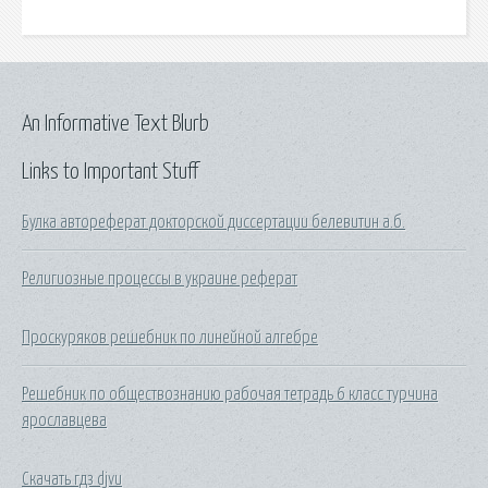
An Informative Text Blurb
Links to Important Stuff
Булка автореферат докторской диссертации белевитин а.б.
Религиозные процессы в украине реферат
Проскуряков решебник по линейной алгебре
Решебник по обществознанию рабочая тетрадь 6 класс турчина
ярославцева
Скачать гдз djvu