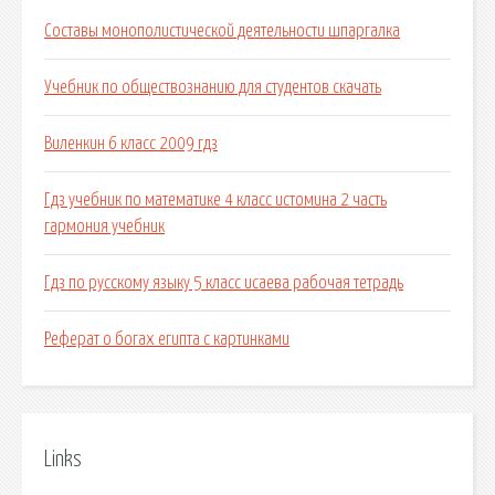
Составы монополистической деятельности шпаргалка
Учебник по обществознанию для студентов скачать
Виленкин 6 класс 2009 гдз
Гдз учебник по математике 4 класс истомина 2 часть
гармония учебник
Гдз по русскому языку 5 класс исаева рабочая тетрадь
Реферат о богах египта с картинками
Links