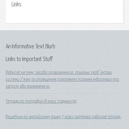
Links
An Informative Text Blurb
Links to Important Stuff
Реферат на тему: засоби оповіщення цз. локальні таоб"ектови
системи з"язку та оповіщення.ррегламент подання інформаціі про
загрозу або винекненя нс
Тетрадь по географии 8 класс стадник гдз
Решебник по английскому языку 7 класс карпенко рабочая тетрадь