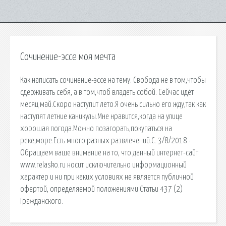
Сочинение-эссе моя мечта
Как написать сочинение-эссе на тему: Свобода не в том,чтобы
сдерживать себя, а в том,чтоб владеть собой. Сейчас идёт
месяц май.Скоро наступит лето.Я очень сильно его жду,так как
наступят летние каникулы.Мне нравится,когда на улице
хорошая погода.Можно позагорать,покупаться на
реке,море.Есть много разных развлечений.С. 3/8/2018 ·
Обращаем ваше внимание на то, что данный интернет-сайт
www.relasko.ru носит исключительно информационный
характер и ни при каких условиях не является публичной
офертой, определяемой положениями Статьи 437 (2)
Гражданского.