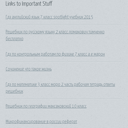
Links to Important Stuff
Гдз английский язык 7 класс spotlight учебник 2015
Решебник по русскому языку 2 класс ломакович тимченко
бесплатно
Гдз по контрольным работам по физике 7 класс а.е марон
Сочинение что такое жизнь
Гдз по математике 3 класс моро 2 часть рабочая тетрадь ответы
решебник
Решебник по географии максаковский 10 класс
Микрофинансирование в россии реферат