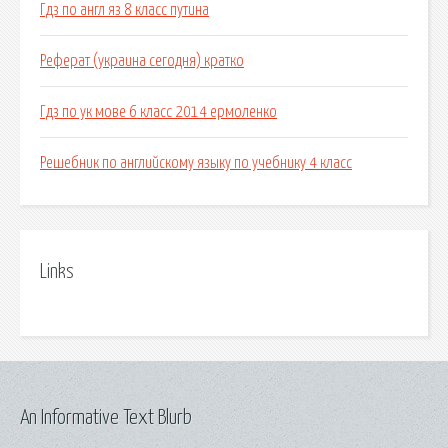
Гдз по англ яз 8 класс путина
Реферат (украина сегодня) кратко
Гдз по ук мове 6 класс 2014 ермоленко
Решебник по английскому языку по учебнику 4 класс
Links
An Informative Text Blurb