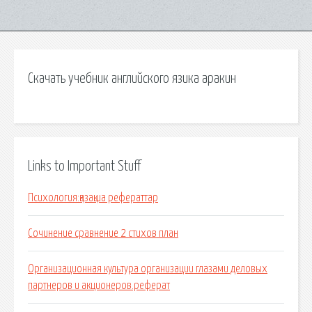
Скачать учебник английского язика аракин
Links to Important Stuff
Психология:қазақша рефераттар
Сочинение сравнение 2 стихов план
Организационная культура организации глазами деловых
партнеров и акционеров.реферат