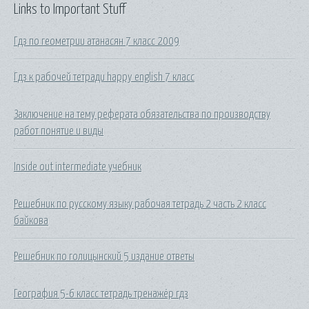
Links to Important Stuff
Гдз по геометрии атанасян 7 класс 2009
Гдз к рабочей тетради happy english 7 класс
Заключение на тему реферата обязательства по производству
работ понятие и виды
Inside out intermediate учебник
Решебник по русскому языку рабочая тетрадь 2 часть 2 класс
байкова
Решебник по голицынский 5 издание ответы
География 5-6 класс тетрадь тренажёр гдз