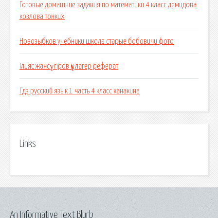
Готовые домашние задания по математики 4 класс демидова
козлова тонких
Новозыбков учебники школа старые бобовичи фото
Ілияс жансүгіров қүлагер реферат
Гдз русский язык 1 часть 4 класс канакина
Links
An Informative Text Blurb