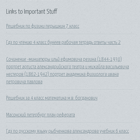
Links to Important Stuff
Решебник по физики перышкин 7 класс
Гдз по чтению 4 класс бунеев рабочая тетрадь ответы часть 2
Сочинение -миниатюры ильй ефимовича резина (1844-1930)
портрет артиста александрийского театра и михайла васильевича
нестеров (1862-1942) портрет академика физиолога ивана
петровича павлова
Решебник за 4 класс математика м.в. богданович
Масонский петербург план реферата
Гдз по русскому языку рыбченкова александрова учебник 6 класс