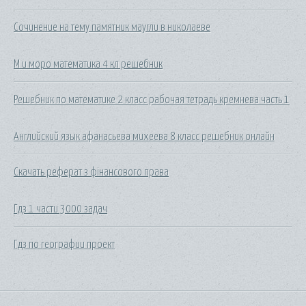
Сочинение на тему памятник маугли в николаеве
М и моро математика 4 кл решебник
Решебник по математике 2 класс рабочая тетрадь кремнева часть 1
Английский язык афанасьева михеева 8 класс решебник онлайн
Скачать реферат з фінансового права
Гдз 1 части 3000 задач
Гдз по географии проект