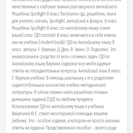
качественные и глубокие знания разговорного английского.
Решебник Spotlight 8 класс бесплатно гдз, решебник, книга
для учителя, скачать, Spotlight, английский в фокусе, 9 класс
Решебник Spotlight 8 класс по английскому языку станет
вашей отли. ГДЗ сполтайт 8 класс включается в себя ответы
как на учебник (student book). ГДЗ по Английскому языку 8
класс. авторы: Е. Ваулина, Д. Дули, В. Эванс, О. Подоляко. Это
универсальное средство от всех сложных задач. ГДЗ по
Английскому языку Ваулина содержит все необходимые
ответы на затруднительные вопросы. Английский язык 8 класс
Е. Ваулина учебник. В помощь школьнику и его родителям
издается большое количество учебно-методической
литературы. И сейчас можно найти решебник готовых
домашних заданий (ГДЗ) по любому предмету.
Использование ГДЗ по английскому языку к учебнику
Вакулиной Ю.Е. станет неоспоримой помощью вашему
ребенку. Это - особое издание, в котором не просто указаны
ответы на задания. Представленное пособие - своего рода