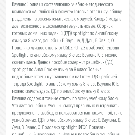
Ваулиной одна из составляющих учебно-методического
комплекса «Английский в фокусе» Готовые ответы к учебнику
разделены на восемь тематических модулей. Каждый модуль
дает возможность школьникам выучить новые. Сборник
готовых домашних заданий (ГДЗ) spotlight по Английскому
языку за 8 класс, решебник Е. Ваулина, Д. Дули, В. Эванс, О.
Подоляко лучшие ответы от UGDZ.RU. ГДЗ к рабочей тетради
Spotlight по английскому языку 8 класс Ваулина Ю.Е. можно
скачать здесь. Данное пособие содержит решебник (ГДЗ)
spotlight по Английскому языку за 8 класс Полные и
подробные ответы к упражнениям на Гитем. ГДЗ к рабочей
тетради Spotlight по английскому языку 8 класс Ваулина Ю.Е.
можно скачать здесь. ГДЗ по английскому языку 8 класс
Ваулина содержит точные ответы по всему учебному блоку.
Что дает решебник. Ученики смогут правильно выстраивать
предложения и свободно пользоваться как письменной, так и
устной речью. ГДЗ по Английскому языку 8 класс Е. Ваулина, Д.
Дули, В. Эванс, О. Подоляко spotlight ФГОС. Показать
решебники Видеорешения. Новые и подробные решебники