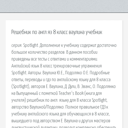
Решебник по англ яз 8 класс ваулина учебник
серия: Spotlight. Дополнение к учебнику содержит достаточно
большое количество разделов. В данном пособии
приведены все тесты с ответами и комментариями.
Английский язык 8 класс тренировочные упражнения
Spotlight. Авторы: Ваулина Ю.Е., Подоляко О.Е. Подробные
ответы, переводы и гдз по английскому языку для 8 класса
(Spotlight), авторов Е. Ваулина, Д. Дули, В. Эванс, О. Подолянко
на Выпущенный с пометкой Teacher's Book (книга для
учителя) решебник по англ. языку для 8 класса Spotlight,
авторство Ваулиной/Подоляко. Полное правильное ГДЗ к
учебнику английского языка для обучающихся в 8 классе,
вышедшего под авторством Е. Ваулина и других мастеров
лингвистической дидактики, позволит комплексно обеспечить