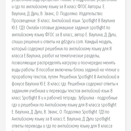
и гдз по английскому языку за 8 класс ФГОС Авторы: Е.
Ваулина, Д. Дули, В. Эванс, О. Подоляко. Издательство:
Просвещение. 8 класс. Английский язык. Spotlight 8 Ваулина
Ю.Е. ГДЗ: Онлайн готовые домашние задания spotlight по
английскому языку ФГОС за 8 класс, автор Е. Ваулина, Д. Дули,
спиши решения и ответы на gdzguru.com. Каждый модуль,
который содержит решебник по английскому языку для 8
класса Е.Ваулина, разбит на тематические разделы,
позволяющие распределять нагрузку и поочередно менять
виды работы. В пособие включены блоки заданий на чтение и
проработку текстов, путем. Решебник Spotlight 8 Английский в
фокусе Ваулина Ю.Е. 8 класс гдз. Решебник содержит ответы к
заданиям учебника и переводы текстов английский язык 8
класс Spotlight 8 и к рабочей тетради. Зубрилка - подробные
гдз и решебник по Английскому языку для 8 класса spotlight
Е. Ваулина, Д. Дули, В. Эванс, О. Подоляко Spotlight. ГДЗ по
Английскому языку за 8 класс Е. Ваулина, Д. Дули spotlight.
ответы переводы и гдз по английскому языку для 8 класса