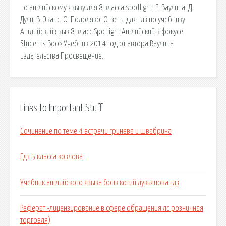
по английскому языку для 8 класса spotlight, Е. Ваулина, Д.
Дули, В. Эванс, О. Подоляко. Ответы для гдз по учебнику
Английский язык 8 класс Spotlight Английский в фокусе
Students Book Учебник 2014 год от автора Ваулина
издательства Просвещение.
Links to Important Stuff
Сочинение по теме 4 встречи гринева и швабрина
Гдз 5 класса козлова
Учебник английского языка бонк котий лукьянова гдз
Реферат -лицензирование в сфере обращения лс розничная
торговля)