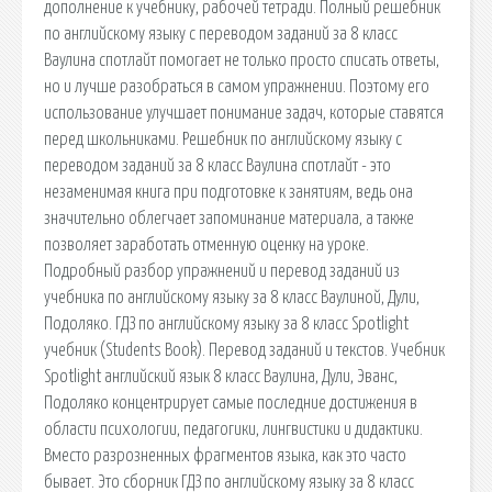
дополнение к учебнику, рабочей тетради. Полный решебник
по английскому языку с переводом заданий за 8 класс
Ваулина спотлайт помогает не только просто списать ответы,
но и лучше разобраться в самом упражнении. Поэтому его
использование улучшает понимание задач, которые ставятся
перед школьниками. Решебник по английскому языку с
переводом заданий за 8 класс Ваулина спотлайт - это
незаменимая книга при подготовке к занятиям, ведь она
значительно облегчает запоминание материала, а также
позволяет заработать отменную оценку на уроке.
Подробный разбор упражнений и перевод заданий из
учебника по английскому языку за 8 класс Ваулиной, Дули,
Подоляко. ГДЗ по английскому языку за 8 класс Spotlight
учебник (Students Book). Перевод заданий и текстов. Учебник
Spotlight английский язык 8 класс Ваулина, Дули, Эванс,
Подоляко концентрирует самые последние достижения в
области психологии, педагогики, лингвистики и дидактики.
Вместо разрозненных фрагментов языка, как это часто
бывает. Это сборник ГДЗ по английскому языку за 8 класс