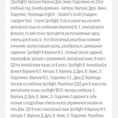
(Spotlight) Авторов Ваулина Дули Эванс Подолянко на 2016
учебный год. Онлайн домашка - Авторы: Ваулина, Дули, Эванс,
Подоляко. Переводы English - Student's book (стьюденс
стьюдент бук) - Серия Spotlight. Если в школе вы изучаете
английский язык по учебникам Ваулиной Ю. Е. «Английский в
фокусе», то вам точно пригодятся расположенные здесь
ответы для 8 класса. Этот бесплатный решебник поможет
ученикам, пропустившим уроки, разобраться с домашним
заданием. Spotlight 8 Ваулина Ю.Е.: полный список заданий,
параграфов, уроков и упражнений. Английский язык, 8 класс.
ГДЗ по Английскому языку за 8 класс: Spotlight 8. Английский в
фокусе Ваулина Ю.Е. Авторы: Е. Ваулина, Д. Дули, В. Эванс, О.
Подолянко. Ваулина Ю.Е., Подоляко О.Е., Дули Д. Переводы
текстов из учебника Spotlight. Решебник (ГДЗ) для 8 класса по
английскому языку spotlight ФГОС Авторы учебника: Е.
Ваулина, Д. Дули, В. Эванс, О. Подоляко Содержит в себе
полные и подробные ответы на все упражнения онлайн на
пять фан. ГДЗ 8 класс Английский язык Spotlight 8 Ваулина Ю.Е.
Авторы: Е. Ваулина, Д. Дули, В. Эванс, О. Подоляко. Решебник