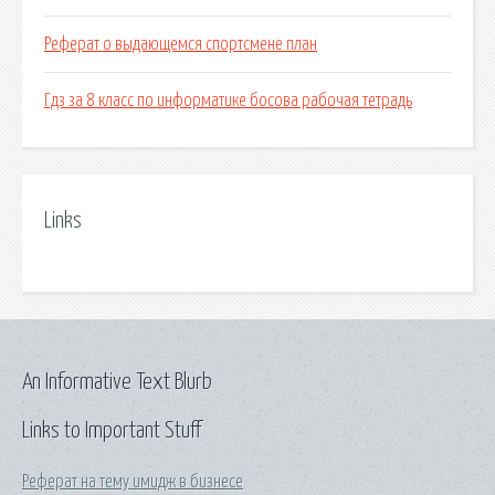
Реферат о выдающемся спортсмене план
Гдз за 8 класс по информатике босова рабочая тетрадь
Links
An Informative Text Blurb
Links to Important Stuff
Реферат на тему имидж в бизнесе