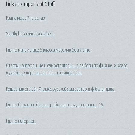
Links to Important Stuff
Ридна мова 3 клас гдз
Spotlight 5 класс гдз ответы
Гдз по математике 6 класса мерзляк бесплатно
Ответы контрольные и самостоятельные работы по физике. 8 класс
к учебнику перышкина а.в. - громцева о.и.
Решебник онлайн 7 класс русский язык автор н ф баландина
Гдз по биологии 6 класс рабочая тетрадь страница 46
Гдз по питер пэн