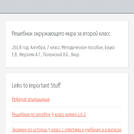
Решебник окружающего мира за второй класс
2018 год. Алгебра, 7 класс, Методическое пособие, Буцко
Е.В., Мерзляк А.Г., Полонский В.Б., Якир.
Links to Important Stuff
Реферат агылшынша
Решебник по алгебре 9 класс номер 10.2
Экзамен по истории 5 класс с ответами к учебнику а.а.вигасин