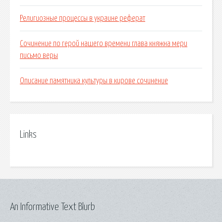
Религиозные процессы в украине реферат
Сочинение по герой нашего времени глава княжна мери
письмо веры
Описание памятника культуры в кирове сочинение
Links
An Informative Text Blurb