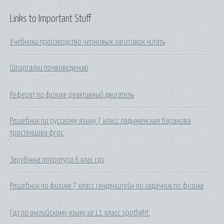
Links to Important Stuff
Учебники производство черновых заготовок читать
Шпаргалки почвоведению
Реферат по физике реактивный двигатель
Решебник по русскому языку 7 класс ладыженская баранова
тростенцова фгос
Зарубіжна література 6 клас гдз
Решебник по физике 7 класс генденштейн по задачник по физике
Гдз по английскому языку за 11 класс spotlight.