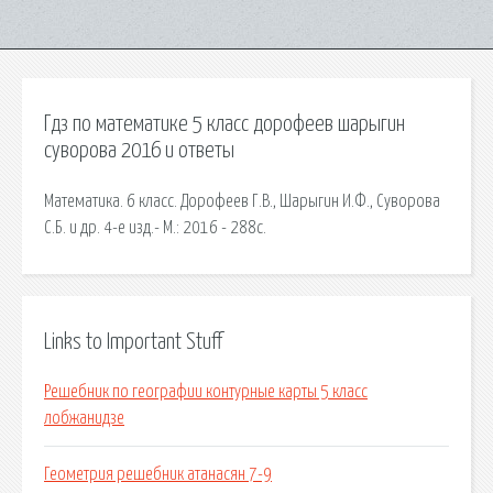
Гдз по математике 5 класс дорофеев шарыгин
суворова 2016 и ответы
Математика. 6 класс. Дорофеев Г.В., Шарыгин И.Ф., Суворова
С.Б. и др. 4-е изд.- М.: 2016 - 288с.
Links to Important Stuff
Решебник по географии контурные карты 5 класс
лобжанидзе
Геометрия решебник атанасян 7-9