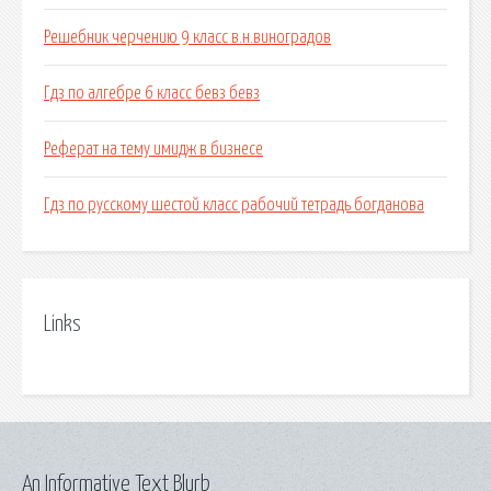
Решебник черчению 9 класс в.н.виноградов
Гдз по алгебре 6 класс бевз бевз
Реферат на тему имидж в бизнесе
Гдз по русскому шестой класс рабочий тетрадь богданова
Links
An Informative Text Blurb