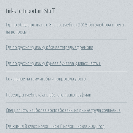
Links to Important Stuff
Гдз по обществознанию 8 класс учебник 2015 боголюбова ответы
на вопросы
Гдз по русскому языку рбочая тетрадь ефремова
Гдз по русскому языку бунеев бунеева 3 класс часть 1
Сочинение на тему чтобы я попросила у бога
Переводы учебника английского языка кауфман
Специалисты наиболее востребованы на рынке труда сочинение
Гдз химия 8 класс новошинский новошинская 2009 год