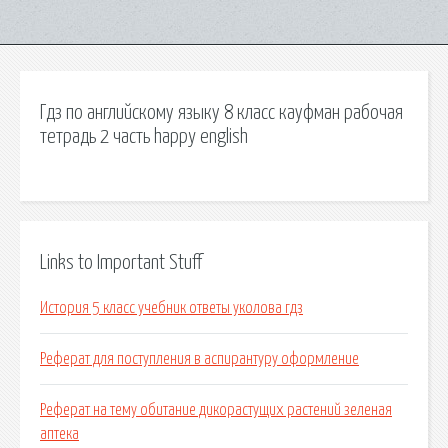
Гдз по английскому языку 8 класс кауфман рабочая
тетрадь 2 часть happy english
Links to Important Stuff
История 5 класс учебник ответы уколова гдз
Реферат для поступления в аспирантуру оформление
Реферат на тему обитание дикорастущих растений зеленая
аптека