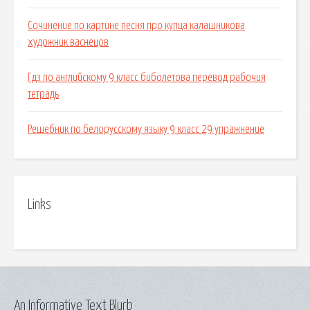
Сочинение по картине песня про купца калашникова
художник васнецов
Гдз по английскому 9 класс биболетова перевод рабочия
тетрадь
Решебник по белорусскому языку 9 класс 29 упражнение
Links
An Informative Text Blurb