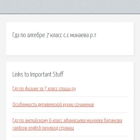
Гдз по алгебре 7 класс с.с минаева р.т
Links to Important Stuff
Гдз по физике за 7 класс спиши.ру
Особенности деревенской кухни сочинение
Гдз по английскому 6 класс афанасьева михеева баранова
rainbow english перевод страниц