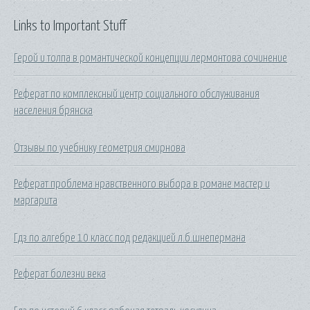
Links to Important Stuff
Герой и толпа в романтической концепции лермонтова сочинение
Реферат по комплексный центр социального обслуживания
населения брянска
Отзывы по учебнику геометрия смирнова
Реферат проблема нравственного выбора в романе мастер и
маргарита
Гдз по алгебре 10 класс под редакцией л.б.шнепермана
Реферат болезни века