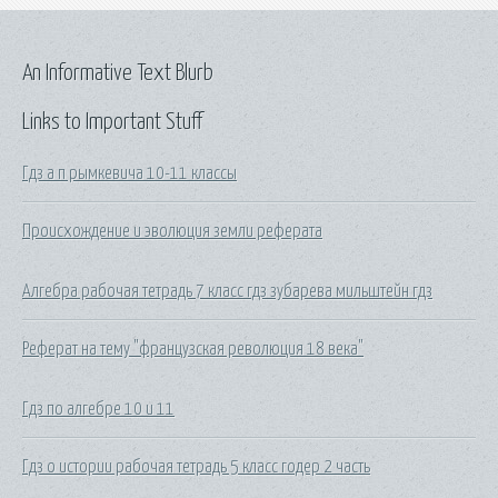
An Informative Text Blurb
Links to Important Stuff
Гдз a п рымкевича 10-11 классы
Происхождение и эволюция земли реферата
Алгебра рабочая тетрадь 7 класс гдз зубарева мильштейн гдз
Реферат на тему "французская революция 18 века"
Гдз по алгебре 10 и 11
Гдз о истории рабочая тетрадь 5 класс годер 2 часть