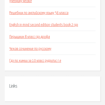
учебнику несвит
Решебник по английскому языку 56 класса
English in mind second edition students book 2 гдз
Перышкин 8 класс гдз дрофа
Чехов сочинение по русскому
Гдз по химии за 10 класс рудзитис г.е
Links