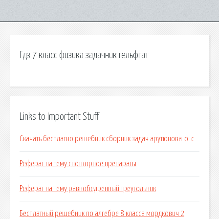
Гдз 7 класс физика задачник гельфгат
Links to Important Stuff
Скачать бесплатно решебник сборник задач арутюнова ю. с.
Реферат на тему снотворное препараты
Реферат на тему равнобедренный треугольник
Бесплатный решебник по алгебре 8 класса мордкович 2