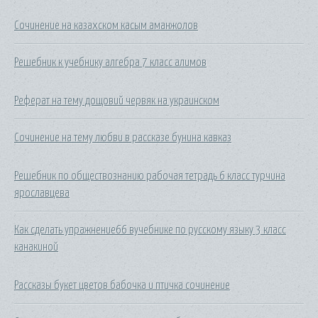
Сочинение на казахском касым аманжолов
Решебник к учебнику алгебра 7 класс алимов
Реферат на тему дощовий червяк на украинском
Сочинение на тему любви в рассказе бунина кавказ
Решебник по обществознанию рабочая тетрадь 6 класс турчина
ярославцева
Как сделать упражнение66 вучебнике по русскому языку 3 класс
канакиной
Рассказы букет цветов бабочка и птичка сочинение