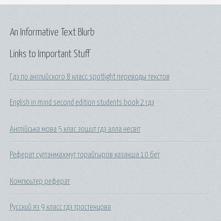
An Informative Text Blurb
Links to Important Stuff
Гдз по английского 8 класс spotlight переводы текстов
English in mind second edition students book 2 гдз
Англійська мова 5 клас зошит гдз алла несвіт
Реферат султанмахмут торайгыров казакша 10 бет
Компюьтер реферат
Русский.яз 9 класс гдз тростенцова