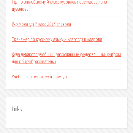
Гдз по английскому 9 класс кузовлев перегудова лапа
дуванова
Укр мова гдз 7 клас 2015 глазова
Тренажер по русскому языку 2 класс гдз шклярова
Куда деваются учебники разосланные федеральным центром
для общеобразовательн
Учебник по русскому я зыку гдз
Links