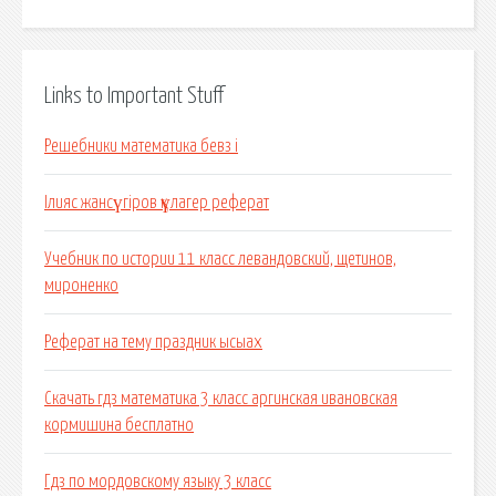
Links to Important Stuff
Решебники математика бевз i
Ілияс жансүгіров қүлагер реферат
Учебник по истории 11 класс левандовский, щетинов,
мироненко
Реферат на тему праздник ысыах
Скачать гдз математика 3 класс аргинская ивановская
кормишина бесплатно
Гдз по мордовскому языку 3 класс