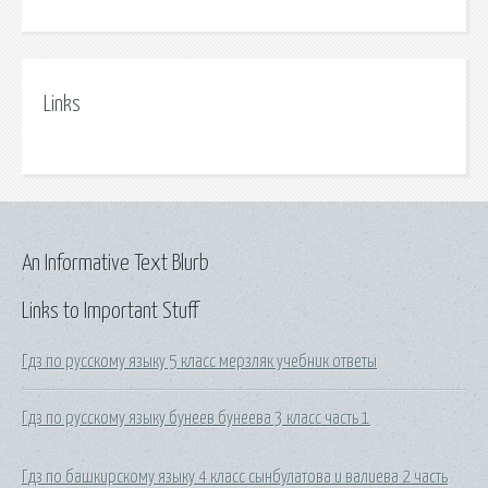
Links
An Informative Text Blurb
Links to Important Stuff
Гдз по русскому языку 5 класс мерзляк учебник ответы
Гдз по русскому языку бунеев бунеева 3 класс часть 1
Гдз по башкирскому языку 4 класс сынбулатова и валиева 2 часть