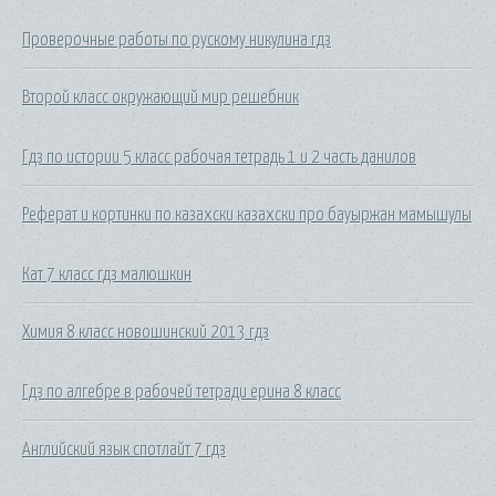
Проверочные работы по рускому никулина гдз
Второй класс окружающий мир решебник
Гдз по истории 5 класс рабочая тетрадь 1 и 2 часть данилов
Реферат и кортинки по казахски казахски про бауыржан мамышулы
Кат 7 класс гдз малюшкин
Химия 8 класс новошинский 2013 гдз
Гдз по алгебре в рабочей тетради ерина 8 класс
Английский язык спотлайт 7 гдз